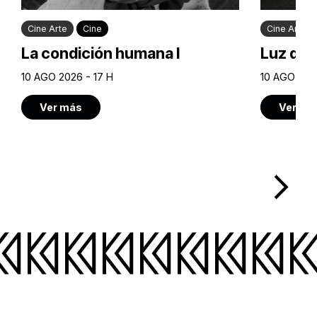
Cine Arte
Cine
Cine Arte
La condición humana I
Luz de 
10 AGO 2026 - 17 H
10 AGO 2026
Ver más
Ver má
arrow_forward_ios