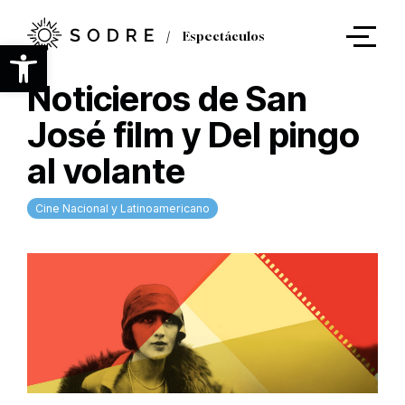
Ir
al
Espectáculos
contenido
Abrir barra de herramientas
principal
Noticieros de San
José film y Del pingo
al volante
Cine Nacional y Latinoamericano