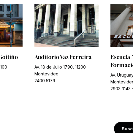
Goitiño
Auditorio Vaz Ferreira
Escuela 
Formació
1100
Av. 18 de Julio 1790, 11200
Montevideo
Av. Uruguay
2400 5179
Montevide
2903 3143
Susc