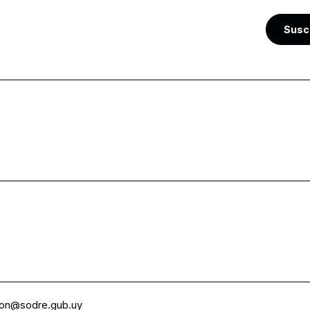
Susc
ion@sodre.gub.uy