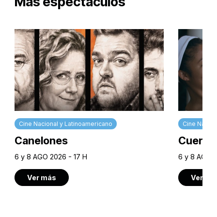
Más espectáculos
Cine Nacional y Latinoamericano
Cine Nacion
Canelones
Cuerpos
6 y 8 AGO 2026 - 17 H
6 y 8 AGO 2
Ver más
Ver má