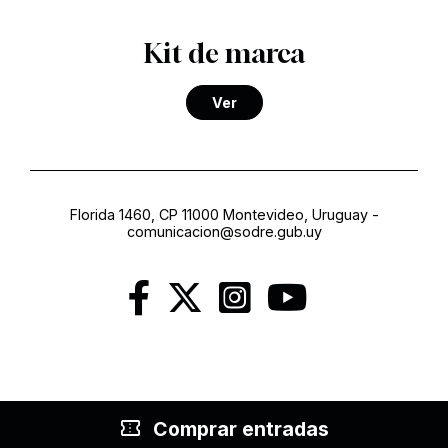
Kit de marca
Ver
Florida 1460, CP 11000 Montevideo, Uruguay
-
comunicacion@sodre.gub.uy
confirmation_number
Comprar entradas