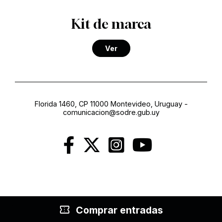
Kit de marca
Ver
Florida 1460, CP 11000 Montevideo, Uruguay
-
comunicacion@sodre.gub.uy
confirmation_number
Comprar entradas