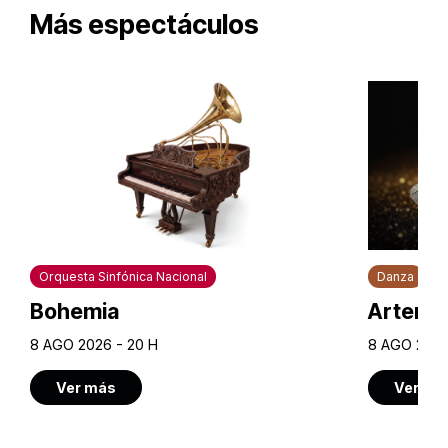
Más espectáculos
Orquesta Sinfónica Nacional
Danza
Bohemia
Artem U
8 AGO 2026 - 20 H
8 AGO 2026
Ver más
Ver má