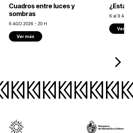
Cuadros entre luces y
¿Estás 
sombras
6 al 9 AGO 
6 AGO 2026 - 20 H
Ver má
Ver más
arrow_forward_ios