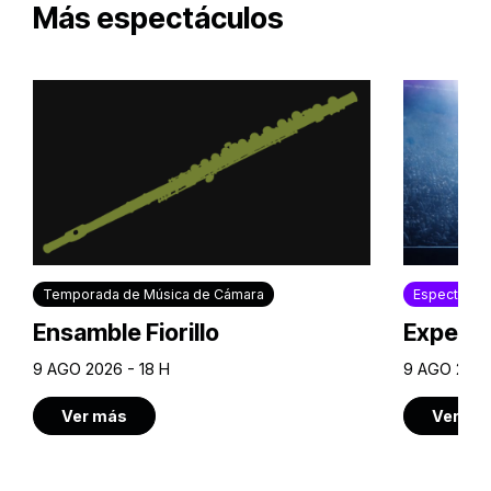
Más espectáculos
Temporada de Música de Cámara
Espectácul
Ensamble Fiorillo
Experie
9 AGO 2026 - 18 H
9 AGO 2026
Ver más
Ver má