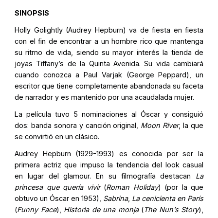
SINOPSIS
Holly Golightly (Audrey Hepburn) va de fiesta en fiesta
con el fin de encontrar a un hombre rico que mantenga
su ritmo de vida, siendo su mayor interés la tienda de
joyas Tiffany’s de la Quinta Avenida. Su vida cambiará
cuando conozca a Paul Varjak (George Peppard), un
escritor que tiene completamente abandonada su faceta
de narrador y es mantenido por una acaudalada mujer.
La película tuvo 5 nominaciones al Óscar y consiguió
dos: banda sonora y canción original,
Moon River
, la que
se convirtió en un clásico.
Audrey Hepburn (1929-1993) es conocida por ser la
primera actriz que impuso la tendencia del look casual
en lugar del glamour. En su filmografía destacan
La
princesa que quería vivir
(
Roman Holiday
) (por la que
obtuvo un Óscar en 1953),
Sabrina
,
La cenicienta en París
(
Funny Face
),
Historia de una monja
(
The Nun’s Story
),