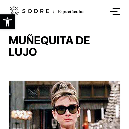
Ir
al
Espectáculos
contenido
Abrir barra de herramientas
principal
MUÑEQUITA DE
LUJO