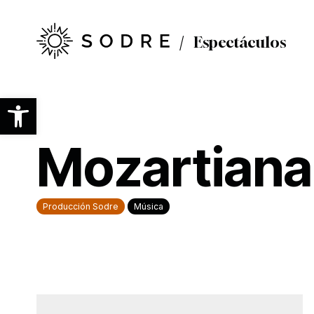
Ir
al
contenido
Espectáculos
principal
Abrir barra de herramientas
Mozartiana
Producción Sodre
Música