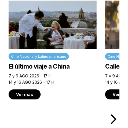
Cine Nacional y Latinoamericano
Cine Nacion
El último viaje a China
Calle M
7 y 9 AGO 2026 - 17 H
7 y 9 AGO 2
14 y 16 AGO 2026 - 17 H
14 y 16 AGO
Ver más
Ver má
arrow_forward_ios