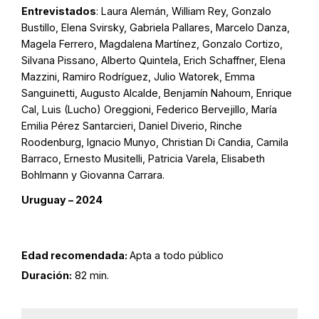
Entrevistados
: Laura Alemán, William Rey, Gonzalo
Bustillo, Elena Svirsky, Gabriela Pallares, Marcelo Danza,
Magela Ferrero, Magdalena Martínez, Gonzalo Cortizo,
Silvana Pissano, Alberto Quintela, Erich Schaffner, Elena
Mazzini, Ramiro Rodríguez, Julio Watorek, Emma
Sanguinetti, Augusto Alcalde, Benjamín Nahoum, Enrique
Cal, Luis (Lucho) Oreggioni, Federico Bervejillo, María
Emilia Pérez Santarcieri, Daniel Diverio, Rinche
Roodenburg, Ignacio Munyo, Christian Di Candia, Camila
Barraco, Ernesto Musitelli, Patricia Varela, Elisabeth
Bohlmann y Giovanna Carrara.
Uruguay – 2024
Edad recomendada:
Apta a todo público
Duración:
82 min.