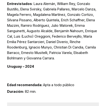
Entrevistados
: Laura Alemán, William Rey, Gonzalo
Bustillo, Elena Svirsky, Gabriela Pallares, Marcelo Danza,
Magela Ferrero, Magdalena Martínez, Gonzalo Cortizo,
Silvana Pissano, Alberto Quintela, Erich Schaffner, Elena
Mazzini, Ramiro Rodríguez, Julio Watorek, Emma
Sanguinetti, Augusto Alcalde, Benjamín Nahoum, Enrique
Cal, Luis (Lucho) Oreggioni, Federico Bervejillo, María
Emilia Pérez Santarcieri, Daniel Diverio, Rinche
Roodenburg, Ignacio Munyo, Christian Di Candia, Camila
Barraco, Ernesto Musitelli, Patricia Varela, Elisabeth
Bohlmann y Giovanna Carrara.
Uruguay – 2024
Edad recomendada:
Apta a todo público
Duración:
82 min.