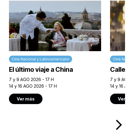
Cine Nacional y Latinoamericano
Cine Nacion
El último viaje a China
Calle M
7 y 9 AGO 2026 - 17 H
7 y 9 AGO 2
14 y 16 AGO 2026 - 17 H
14 y 16 AGO
Ver más
Ver má
arrow_forward_ios