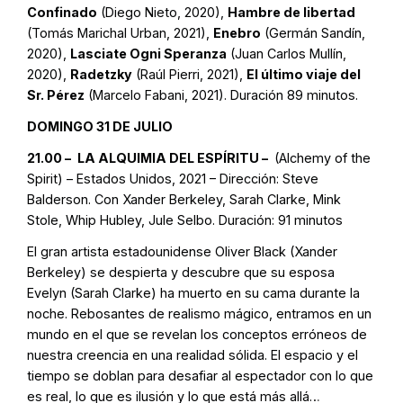
Confinado
(Diego Nieto, 2020),
Hambre de libertad
(Tomás Marichal Urban, 2021),
Enebro
(Germán Sandín,
2020),
Lasciate Ogni Speranza
(Juan Carlos Mullín,
2020),
Radetzky
(Raúl Pierri, 2021),
El último viaje del
Sr. Pérez
(Marcelo Fabani, 2021). Duración 89 minutos.
DOMINGO 31 DE JULIO
21.00 –
LA ALQUIMIA DEL ESPÍRITU –
(Alchemy of the
Spirit) – Estados Unidos, 2021 – Dirección: Steve
Balderson. Con Xander Berkeley, Sarah Clarke, Mink
Stole, Whip Hubley, Jule Selbo. Duración: 91 minutos
El gran artista estadounidense Oliver Black (Xander
Berkeley) se despierta y descubre que su esposa
Evelyn (Sarah Clarke) ha muerto en su cama durante la
noche. Rebosantes de realismo mágico, entramos en un
mundo en el que se revelan los conceptos erróneos de
nuestra creencia en una realidad sólida. El espacio y el
tiempo se doblan para desafiar al espectador con lo que
es real, lo que es ilusión y lo que está más allá…