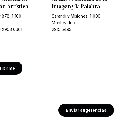
n Artística
Imagen y la Palabra
 878, 11100
Sarandí y Misiones, 11000
o
Montevideo
-
2903 0661
2915 5493
ribirme
Enviar sugerencias