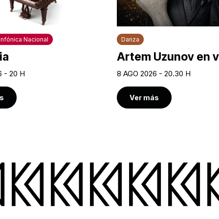
nfónica Nacional
Danza
ia
Artem Uzunov en v
 - 20 H
8 AGO 2026 - 20.30 H
s
Ver más