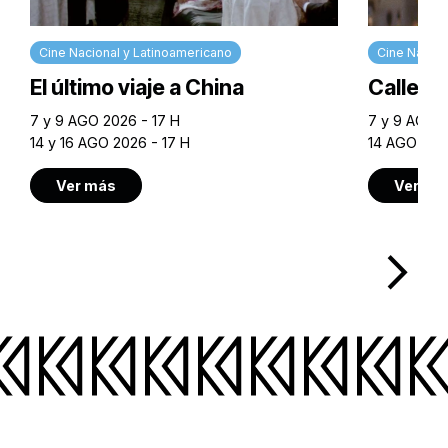
Cine Nacional y Latinoamericano
Cine Nacion
El último viaje a China
Calle M
7 y 9 AGO 2026 - 17 H
7 y 9 AGO 2
14 y 16 AGO 2026 - 17 H
14 AGO 202
Ver más
Ver má
arrow_forward_ios