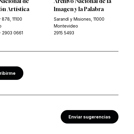
Nacional de
Archivo Nacional de la
n Artística
Imagen y la Palabra
 878, 11100
Sarandí y Misiones, 11000
o
Montevideo
-
2903 0661
2915 5493
ribirme
Enviar sugerencias