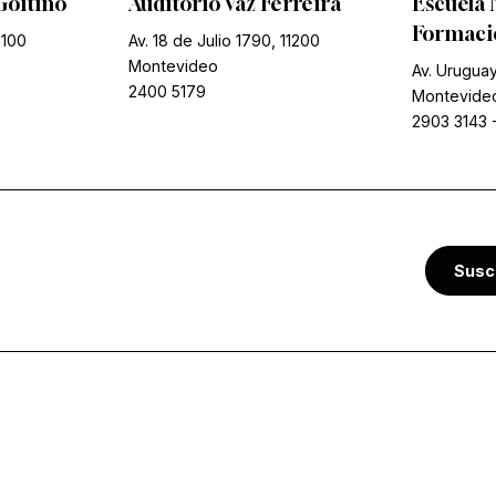
Goitiño
Auditorio Vaz Ferreira
Escuela 
Formació
1100
Av. 18 de Julio 1790, 11200
Montevideo
Av. Uruguay
2400 5179
Montevide
2903 3143
Susc