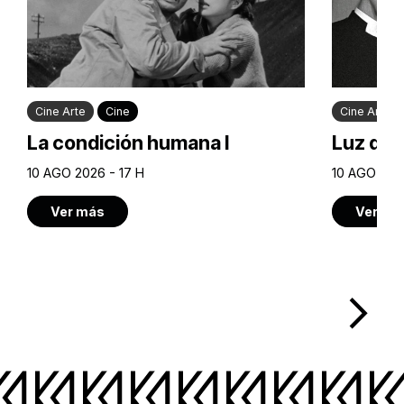
Cine Arte
Cine
Cine Arte
La condición humana I
Luz de 
10 AGO 2026 - 17 H
10 AGO 2026
Ver más
Ver má
arrow_forward_ios