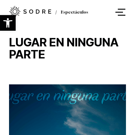
Ir
al
Espectáculos
contenido
Abrir barra de herramientas
principal
LUGAR EN NINGUNA
PARTE