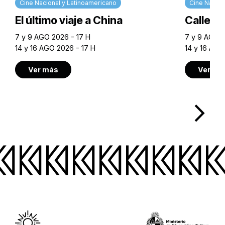
Cine Nacional y Latinoamericano
Cine Nacion
El último viaje a China
Calle M
7 y 9 AGO 2026 - 17 H
7 y 9 AGO 2
14 y 16 AGO 2026 - 17 H
14 y 16 AGO
Ver más
Ver má
arrow_forward_ios