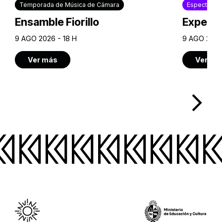
Temporada de Música de Cámara
Espectácul
Ensamble Fiorillo
Experie
9 AGO 2026 - 18 H
9 AGO 2026
Ver más
Ver má
arrow_forward_ios