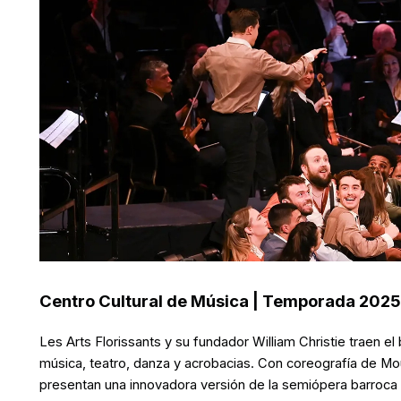
Centro Cultural de Música | Temporada 2025
Les Arts Florissants y su fundador William Christie traen e
música, teatro, danza y acrobacias. Con coreografía de Mo
presentan una innovadora versión de la semiópera barroca