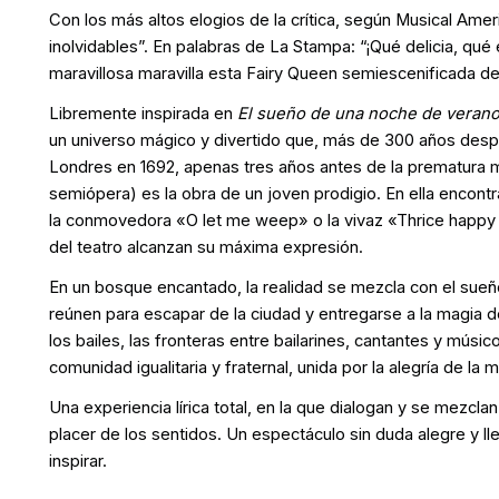
Con los más altos elogios de la crítica, según Musical Amer
inolvidables”. En palabras de La Stampa: “¡Qué delicia, qu
maravillosa maravilla esta Fairy Queen semiescenificada de 
Libremente inspirada en
El sueño de una noche de veran
un universo mágico y divertido que, más de 300 años despu
Londres en 1692, apenas tres años antes de la prematura m
semiópera) es la obra de un joven prodigio. En ella encon
la conmovedora «O let me weep» o la vivaz «Thrice happy l
del teatro alcanzan su máxima expresión.
En un bosque encantado, la realidad se mezcla con el sueño,
reúnen para escapar de la ciudad y entregarse a la magia de
los bailes, las fronteras entre bailarines, cantantes y mús
comunidad igualitaria y fraternal, unida por la alegría de la 
Una experiencia lírica total, en la que dialogan y se mezclan
placer de los sentidos. Un espectáculo sin duda alegre y 
inspirar.