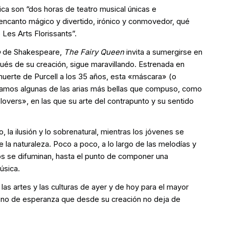
ica son “dos horas de teatro musical únicas e
é encanto mágico y divertido, irónico y conmovedor, qué
Les Arts Florissants”.
o
de Shakespeare,
The Fairy Queen
invita a sumergirse en
és de su creación, sigue maravillando. Estrenada en
uerte de Purcell a los 35 años, esta «máscara» (o
tramos algunas de las arias más bellas que compuso, como
overs», en las que su arte del contrapunto y su sentido
 la ilusión y lo sobrenatural, mientras los jóvenes se
 la naturaleza. Poco a poco, a lo largo de las melodías y
icos se difuminan, hasta el punto de componer una
música.
 las artes y las culturas de ayer y de hoy para el mayor
lleno de esperanza que desde su creación no deja de