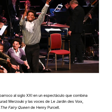
l barroco al siglo XXI en un espectáculo que combina
urad Merzouki y las voces de Le Jardin des Voix,
The Fairy Queen
de Henry Purcell.