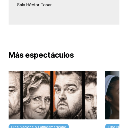
Sala Héctor Tosar
Más espectáculos
Cine Nacional y Latinoamericano
Cine Nacion