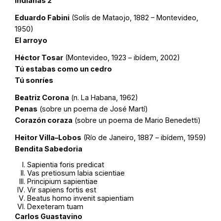
Indianas 2
Eduardo Fabini
(Solís de Mataojo, 1882 – Montevideo,
1950)
El arroyo
Héctor Tosar
(Montevideo, 1923 – ibídem, 2002)
Tú estabas como un cedro
Tú sonríes
Beatriz Corona
(n. La Habana, 1962)
Penas
(sobre un poema de José Martí)
Corazón coraza
(sobre un poema de Mario Benedetti)
Heitor Villa–Lobos
(Río de Janeiro, 1887 – ibídem, 1959)
Bendita Sabedoria
Sapientia foris predicat
Vas pretiosum labia scientiae
Principium sapientiae
Vir sapiens fortis est
Beatus homo invenit sapientiam
Dexeteram tuam
Carlos Guastavino