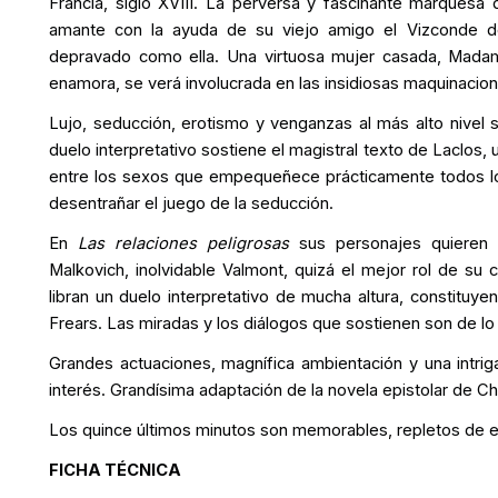
Francia, siglo XVIII. La perversa y fascinante marquesa
amante con la ayuda de su viejo amigo el Vizconde de
depravado como ella. Una virtuosa mujer casada, Madame
enamora, se verá involucrada en las insidiosas maquinacio
Lujo, seducción, erotismo y venganzas al más alto nivel
duelo interpretativo sostiene el magistral texto de Laclos, 
entre los sexos que empequeñece prácticamente todos los
desentrañar el juego de la seducción.
En
Las relaciones peligrosas
sus personajes quieren 
Malkovich, inolvidable Valmont, quizá el mejor rol de su 
libran un duelo interpretativo de mucha altura, constituye
Frears. Las miradas y los diálogos que sostienen son de lo
Grandes actuaciones, magnífica ambientación y una intri
interés. Grandísima adaptación de la novela epistolar de C
Los quince últimos minutos son memorables, repletos de em
FICHA TÉCNICA