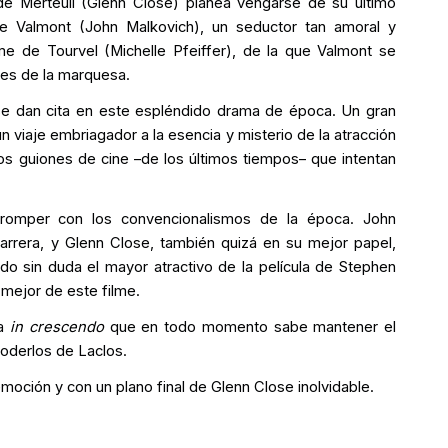
 de Merteuil (Glenn Close) planea vengarse de su último
 Valmont (John Malkovich), un seductor tan amoral y
 de Tourvel (Michelle Pfeiffer), de la que Valmont se
nes de la marquesa.
 se dan cita en este espléndido drama de época. Un gran
un viaje embriagador a la esencia y misterio de la atracción
 guiones de cine –de los últimos tiempos– que intentan
romper con los convencionalismos de la época. John
carrera, y Glenn Close, también quizá en su mejor papel,
ndo sin duda el mayor atractivo de la película de Stephen
 mejor de este filme.
ga
in crescendo
que en todo momento sabe mantener el
hoderlos de Laclos.
oción y con un plano final de Glenn Close inolvidable.