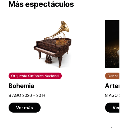
Más espectáculos
Orquesta Sinfónica Nacional
Danza
Bohemia
Artem U
8 AGO 2026 - 20 H
8 AGO 2026
Ver más
Ver má