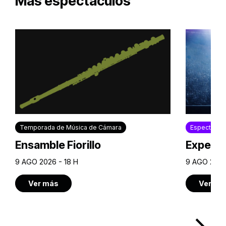
Más espectáculos
Temporada de Música de Cámara
Espectácul
Ensamble Fiorillo
Experie
9 AGO 2026 - 18 H
9 AGO 2026
Ver más
Ver má