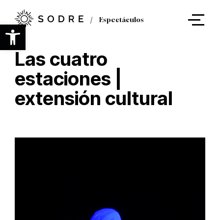
Ir
al
Espectáculos
contenido
Abrir barra de herramientas
principal
Las cuatro
estaciones |
extensión cultural