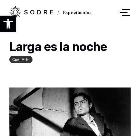
Ir
al
Espectáculos
contenido
Abrir barra de herramientas
principal
Larga es la noche
Cine Arte