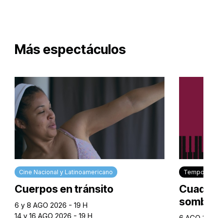
Más espectáculos
Cine Nacional y Latinoamericano
Temporada 
Cuerpos en tránsito
Cuadros
sombra
6 y 8 AGO 2026 - 19 H
14 y 16 AGO 2026 - 19 H
6 AGO 2026