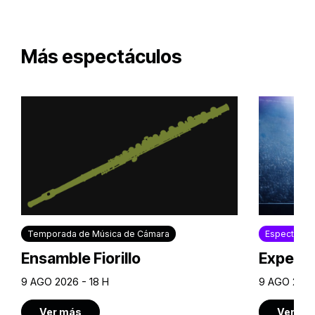
Más espectáculos
Temporada de Música de Cámara
Espectácul
Ensamble Fiorillo
Experie
9 AGO 2026 - 18 H
9 AGO 2026
Ver más
Ver má