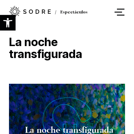
Ir
al
Espectáculos
contenido
Abrir barra de herramientas
principal
La noche
transfigurada