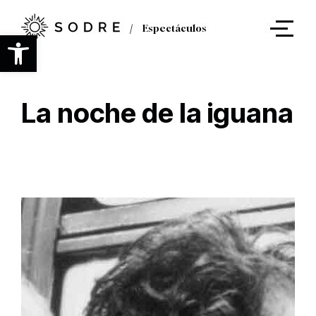
Ir
al
Espectáculos
contenido
Abrir barra de herramientas
principal
La noche de la iguana