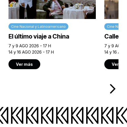
Cine Nacional y Latinoamericano
Cine Nacion
El último viaje a China
Calle M
7 y 9 AGO 2026 - 17 H
7 y 9 AGO 2
14 y 16 AGO 2026 - 17 H
14 y 16 AGO
Ver más
Ver má
arrow_forward_ios