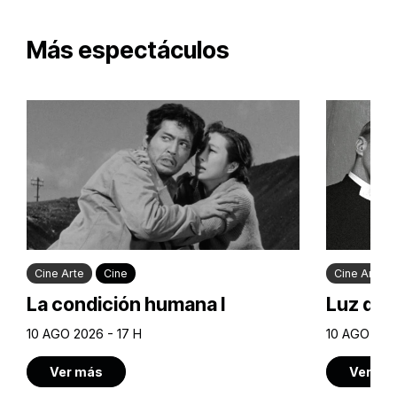
Más espectáculos
Cine Arte
Cine
Cine Arte
La condición humana I
Luz de 
10 AGO 2026 - 17 H
10 AGO 2026
Ver más
Ver má