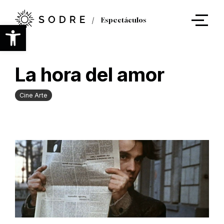
Ir
al
Espectáculos
contenido
Abrir barra de herramientas
principal
La hora del amor
Cine Arte