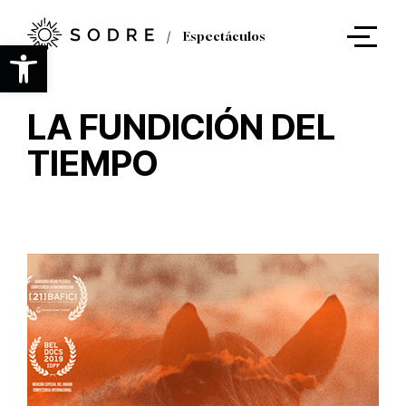
Ir
al
Espectáculos
contenido
Abrir barra de herramientas
principal
LA FUNDICIÓN DEL
TIEMPO