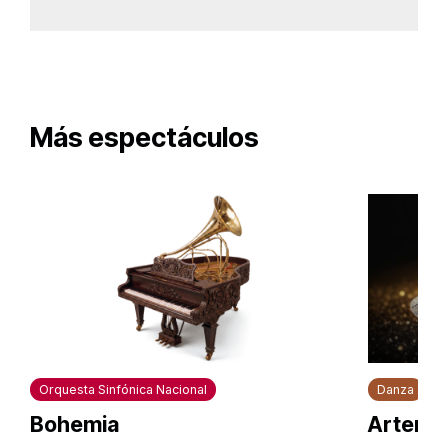
Más espectáculos
Orquesta Sinfónica Nacional
Danza
Bohemia
Artem U