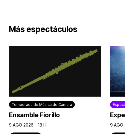
Más espectáculos
Temporada de Música de Cámara
Espectácul
Ensamble Fiorillo
Experie
9 AGO 2026 - 18 H
9 AGO 2026