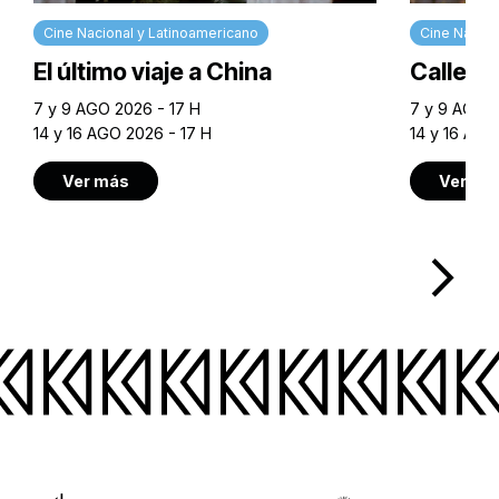
Cine Nacional y Latinoamericano
Cine Nacion
El último viaje a China
Calle M
7 y 9 AGO 2026 - 17 H
7 y 9 AGO 2
14 y 16 AGO 2026 - 17 H
14 y 16 AGO
Ver más
Ver má
arrow_forward_ios