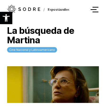
Ir
al
Espectáculos
contenido
Abrir barra de herramientas
principal
La búsqueda de
Martina
Cine Nacional y Latinoamericano