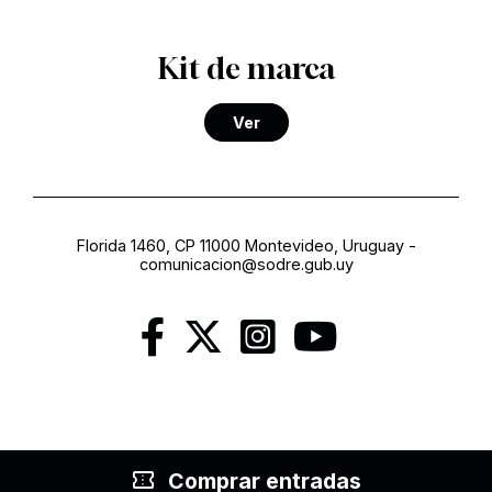
Kit de marca
Ver
Florida 1460, CP 11000 Montevideo, Uruguay
-
comunicacion@sodre.gub.uy
confirmation_number
Comprar entradas