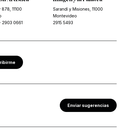
 878, 11100
Sarandí y Misiones, 11000
o
Montevideo
-
2903 0661
2915 5493
ribirme
Enviar sugerencias