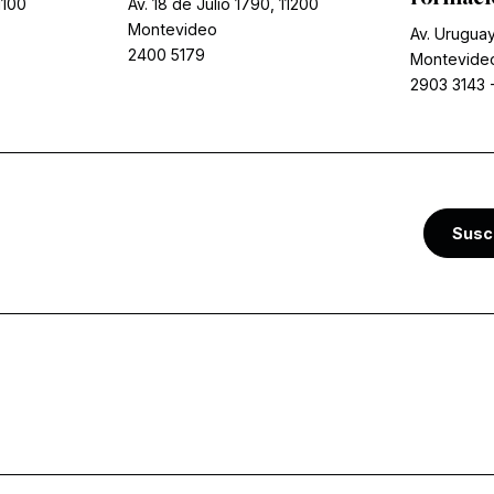
1100
Av. 18 de Julio 1790, 11200
Montevideo
Av. Uruguay
2400 5179
Montevide
2903 3143
Susc