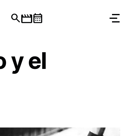
movie
search
calendar_month
 y el