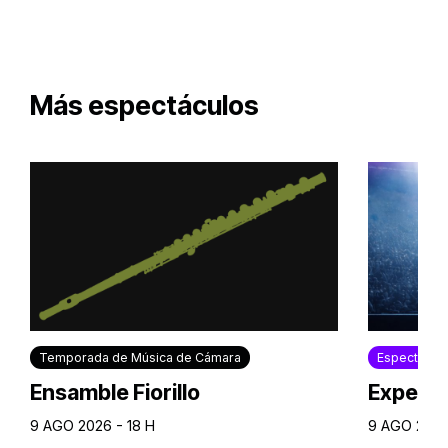
Más espectáculos
Temporada de Música de Cámara
Espectácul
Ensamble Fiorillo
Experie
9 AGO 2026 - 18 H
9 AGO 2026