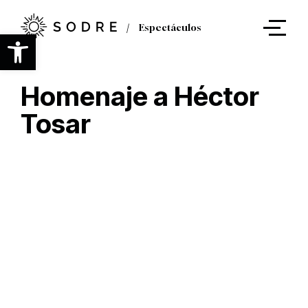
Ir
al
Espectáculos
contenido
Abrir barra de herramientas
principal
Homenaje a Héctor
Tosar