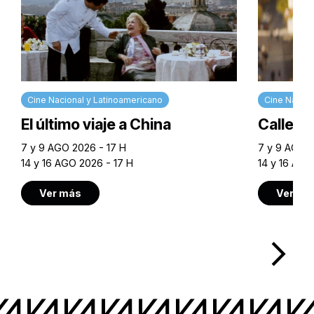
Cine Nacional y Latinoamericano
Cine Nacion
El último viaje a China
Calle M
7 y 9 AGO 2026 - 17 H
7 y 9 AGO 2
14 y 16 AGO 2026 - 17 H
14 y 16 AGO
Ver más
Ver má
arrow_forward_ios