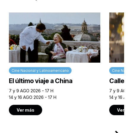
Cine Nacional y Latinoamericano
Cine Nacion
El último viaje a China
Calle M
7 y 9 AGO 2026 - 17 H
7 y 9 AGO 2
14 y 16 AGO 2026 - 17 H
14 y 16 AGO
Ver más
Ver má