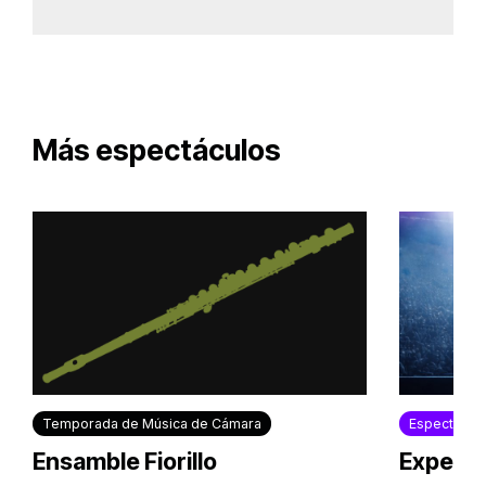
Más espectáculos
Temporada de Música de Cámara
Espectácul
Ensamble Fiorillo
Experie