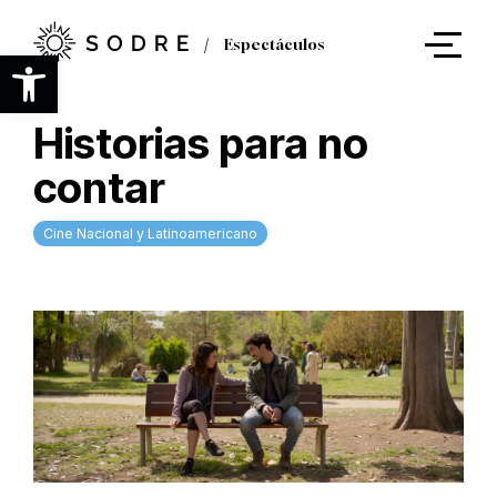
Ir
al
Espectáculos
contenido
Abrir barra de herramientas
principal
Historias para no
contar
Cine Nacional y Latinoamericano