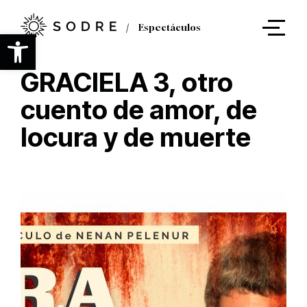
Ir
al
Espectáculos
contenido
Abrir barra de herramientas
principal
GRACIELA 3, otro
cuento de amor, de
locura y de muerte