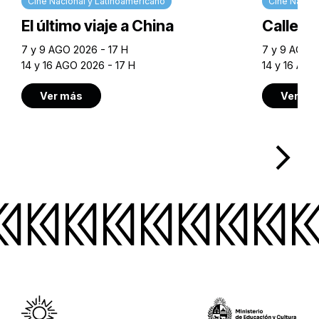
Cine Nacional y Latinoamericano
Cine Nacion
El último viaje a China
Calle M
7 y 9 AGO 2026 - 17 H
7 y 9 AGO 2
14 y 16 AGO 2026 - 17 H
14 y 16 AGO
Ver más
Ver má
arrow_forward_ios