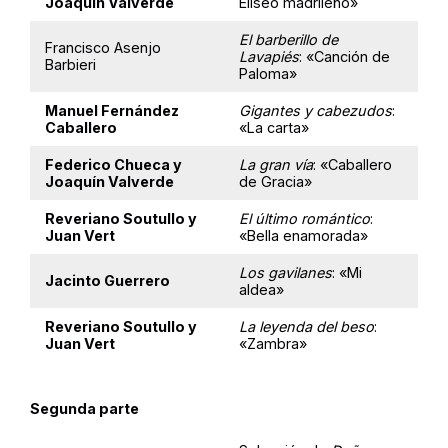
Joaquín Valverde
Eliseo madrileño»
El barberillo de
Francisco Asenjo
Lavapiés
: «Canción de
Barbieri
Paloma»
Manuel Fernández
Gigantes y cabezudos
:
Caballero
«La carta»
Federico Chueca y
La gran vía
: «Caballero
Joaquín Valverde
de Gracia»
Reveriano Soutullo y
El último romántico
:
Juan Vert
«Bella enamorada»
Los gavilanes
: «Mi
Jacinto Guerrero
aldea»
Reveriano Soutullo y
La leyenda del beso
:
Juan Vert
«Zambra»
Segunda parte