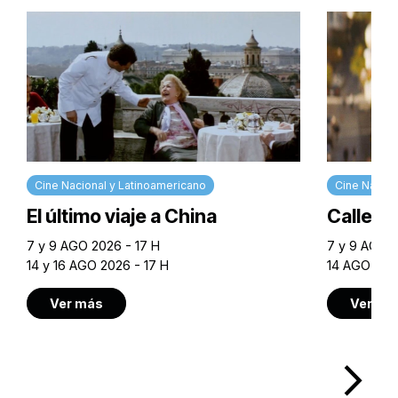
Cine Nacional y Latinoamericano
Cine Nacion
El último viaje a China
Calle M
7 y 9 AGO 2026 - 17 H
7 y 9 AGO 2
14 y 16 AGO 2026 - 17 H
14 AGO 202
Ver más
Ver má
arrow_forward_ios