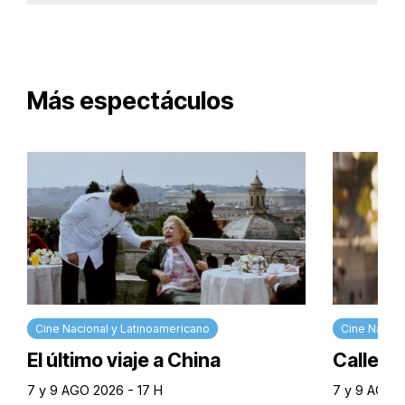
Más espectáculos
Cine Nacional y Latinoamericano
Cine Nacion
El último viaje a China
Calle M
7 y 9 AGO 2026 - 17 H
7 y 9 AGO 2