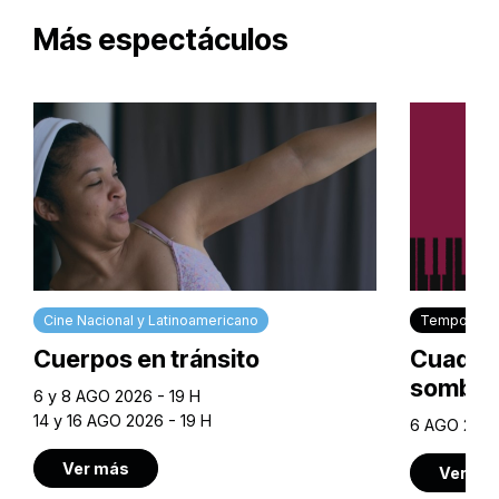
Más espectáculos
Cine Nacional y Latinoamericano
Temporada 
Cuerpos en tránsito
Cuadros
sombra
6 y 8 AGO 2026 - 19 H
14 y 16 AGO 2026 - 19 H
6 AGO 2026
Ver más
Ver má