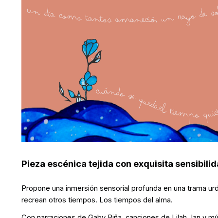
Pieza escénica tejida con exquisita sensibilid
Propone una inmersión sensorial profunda en una trama ur
recrean otros tiempos. Los tiempos del alma.
Con narraciones de Gaby Piña, canciones de Lilah Jan y m