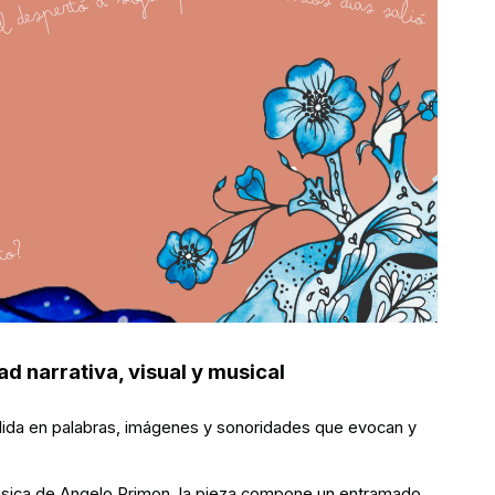
ad narrativa, visual y musical
dida en palabras, imágenes y sonoridades que evocan y
úsica de Angelo Primon, la pieza compone un entramado