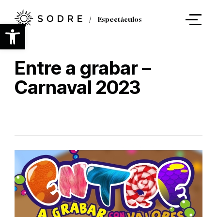
Ir
al
Espectáculos
contenido
Abrir barra de herramientas
principal
Entre a grabar –
Carnaval 2023