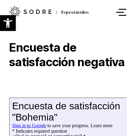
Ir
al
Espectáculos
contenido
Abrir barra de herramientas
principal
Encuesta de
satisfacción negativa