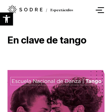
Ir
al
Espectáculos
contenido
Abrir barra de herramientas
principal
En clave de tango