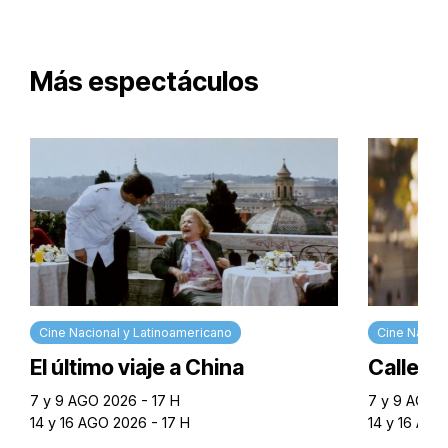
Más espectáculos
Cine Nacional y Latinoamericano
Cine Nacion
El último viaje a China
Calle M
7 y 9 AGO 2026 - 17 H
7 y 9 AGO 2
14 y 16 AGO 2026 - 17 H
14 y 16 AGO