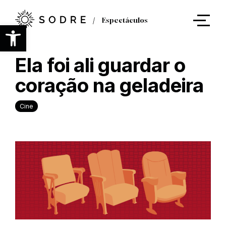
Ir
al
Espectáculos
contenido
Abrir barra de herramientas
principal
Ela foi ali guardar o
coração na geladeira
Cine