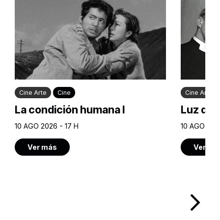
Cine Arte
Cine
Cine Arte
La condición humana I
Luz de 
10 AGO 2026 - 17 H
10 AGO 2026
Ver más
Ver má
arrow_forward_ios