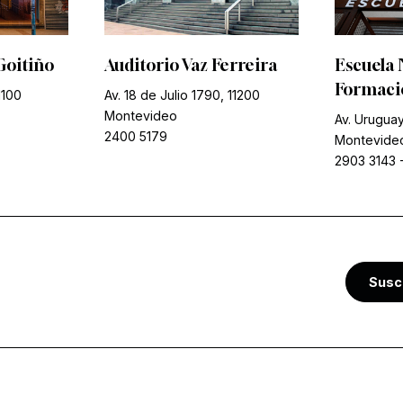
Goitiño
Auditorio Vaz Ferreira
Escuela 
Formació
1100
Av. 18 de Julio 1790, 11200
Montevideo
Av. Uruguay
2400 5179
Montevide
2903 3143
Susc