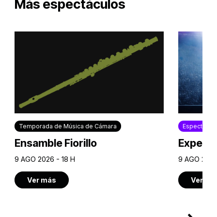
Más espectáculos
Temporada de Música de Cámara
Espectácul
Ensamble Fiorillo
Experie
9 AGO 2026 - 18 H
9 AGO 2026
Ver más
Ver má