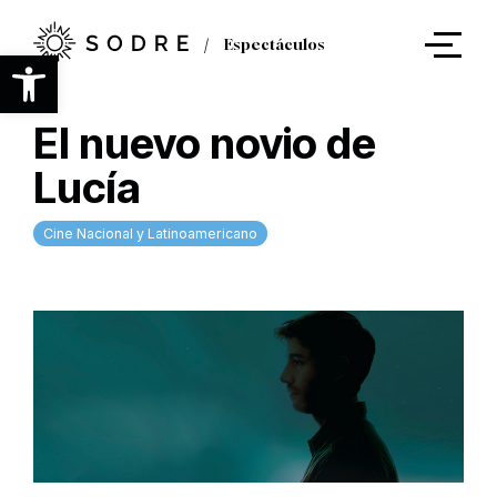
Ir
al
Espectáculos
contenido
Abrir barra de herramientas
principal
El nuevo novio de
Lucía
Cine Nacional y Latinoamericano